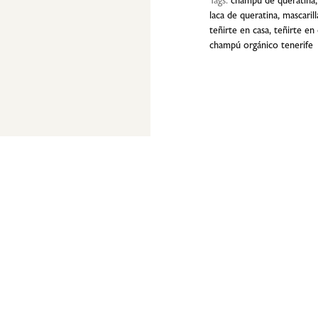
Tags:
champú de queratina
laca de queratina
,
mascaril
teñirte en casa
,
teñirte en 
champú orgánico tenerife