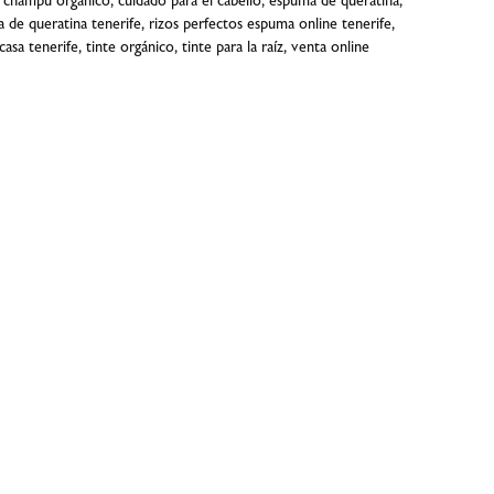
,
champú orgánico
,
cuidado para el cabello
,
espuma de queratina
,
la de queratina tenerife
,
rizos perfectos espuma online tenerife
,
casa tenerife
,
tinte orgánico
,
tinte para la raíz
,
venta online