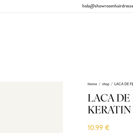
hola@showroomhairdresse
Home
shop
LACA DE F
/
/
LACA DE 
KERATIN
10.99
€