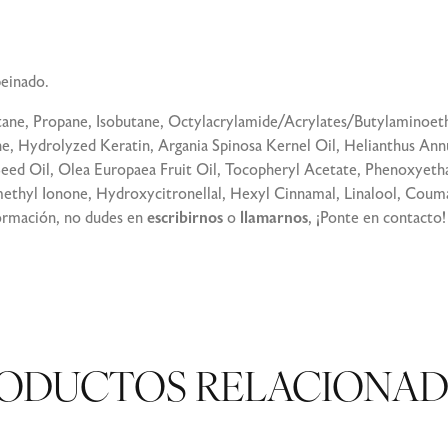
peinado.
tane, Propane, Isobutane, Octylacrylamide/Acrylates/Butylamino
e, Hydrolyzed Keratin, Argania Spinosa Kernel Oil, Helianthus Ann
Seed Oil, Olea Europaea Fruit Oil, Tocopheryl Acetate, Phenoxyethan
ethyl Ionone, Hydroxycitronellal, Hexyl Cinnamal, Linalool, Couma
formación, no dudes en
escribirnos
o
llamarnos
, ¡Ponte en
contacto
!
ODUCTOS RELACIONA