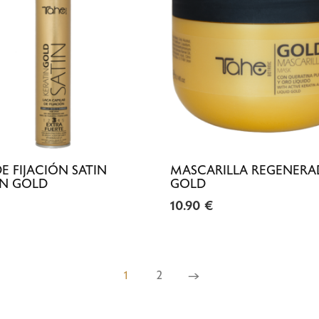
E FIJACIÓN SATIN
MASCARILLA REGENER
IN GOLD
GOLD
10.90
€
1
2
→