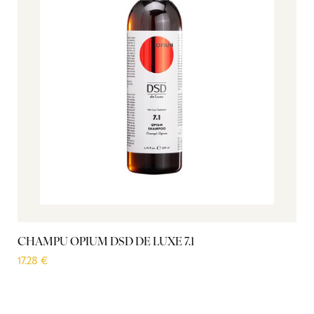
CHAMPÚ OPIUM DSD DE LUXE 7.1
L
17.28
€
31