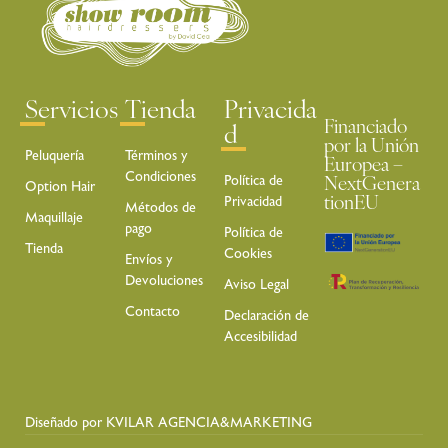
Servicios
Tienda
Privacida
Financiado
d
por la Unión
Peluquería
Términos y
Europea –
Condiciones
Política de
NextGenera
Option Hair
Privacidad
tionEU
Métodos de
Maquillaje
pago
Política de
Tienda
Cookies
Envíos y
Devoluciones
Aviso Legal
Contacto
Declaración de
Accesibilidad
Diseñado por KVILAR AGENCIA&MARKETING