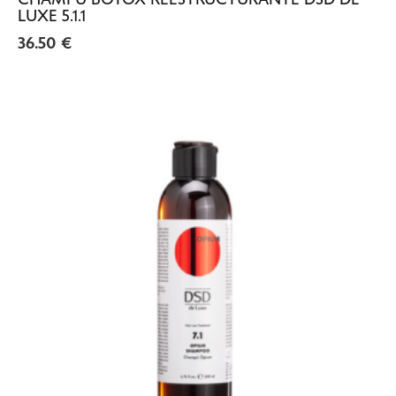
LUXE 5.1.1
36.50
€