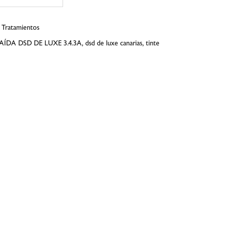
,
Tratamientos
ÍDA DSD DE LUXE 3.4.3A
,
dsd de luxe canarias
,
tinte