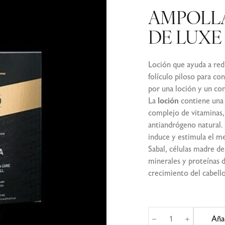
AMPOLLA
DE LUXE 
Loción que ayuda a reduc
folículo piloso para c
por una loción y un co
La
loción
contiene una 
complejo de vitaminas, 
antiandrógeno natural.
induce y estimula el m
Sabal, células madre d
minerales y proteínas d
crecimiento del cabello
Aña