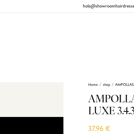
hola@showroomhairdresse
Home
shop
AMPOLLAS 
/
/
AMPOLLA
LUXE 3.4.
37.96
€