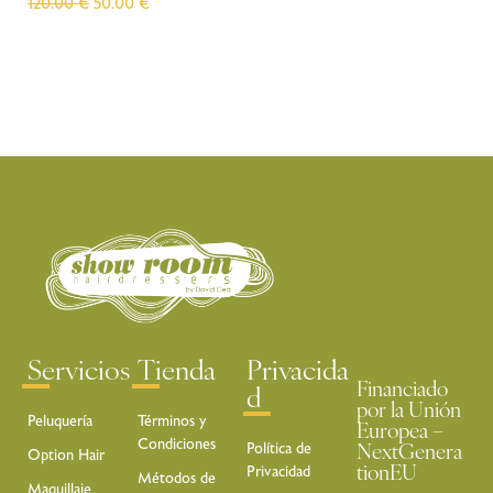
120.00
€
50.00
€
Servicios
Tienda
Privacida
Financiado
d
por la Unión
Peluquería
Términos y
Europea –
Condiciones
Política de
NextGenera
Option Hair
Privacidad
tionEU
Métodos de
Maquillaje