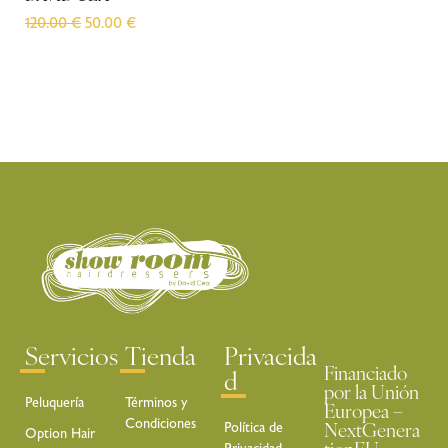
120.00
€
50.00
€
12
Servicios
Tienda
Privacida
Financiado
d
por la Unión
Peluquería
Términos y
Europea –
Condiciones
Política de
NextGenera
Option Hair