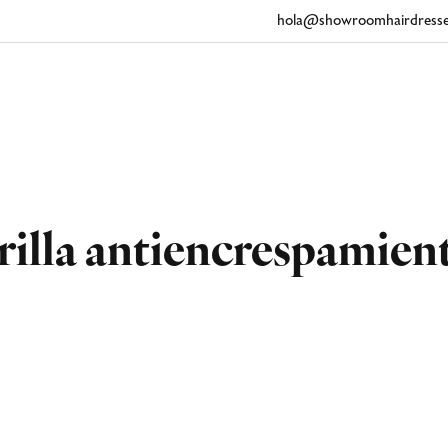
hola@showroomhairdresse
illa antiencrespamien